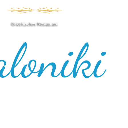
Griechisches Restaurant
loniki
m Snack „to go“ bis zum festlichen Menu